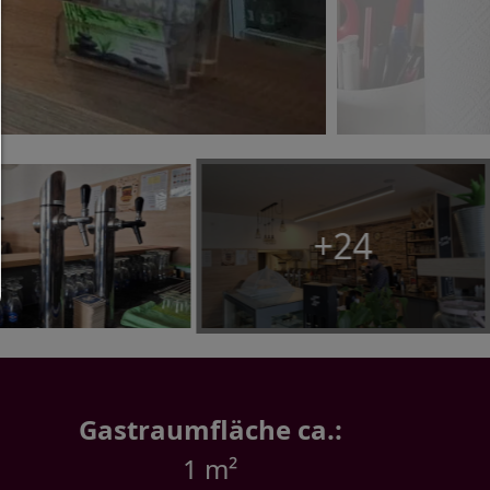
haben.
Nur notwendiges zulassen:
Es werden nur die technisch notwendigen Cook
zugelassen und keine Drittanbieter-Inhalte.
Sie können Ihre Cookie-Einstellung jederzeit hier ä
Cookie-Details
|
Datenschutz
|
Impressum
+24
zurück
Gastraumfläche ca.:
1 m²