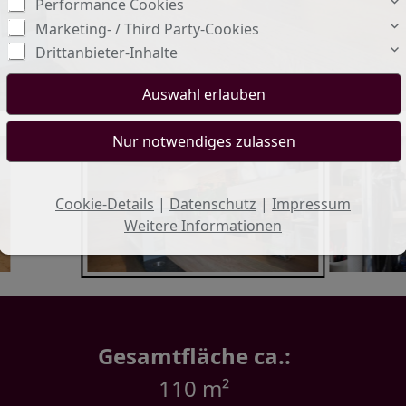
Performance Cookies
Marketing- / Third Party-Cookies
Drittanbieter-Inhalte
Cookie-Details
|
Datenschutz
|
Impressum
Weitere Informationen
Gesamtfläche ca.:
110 m²