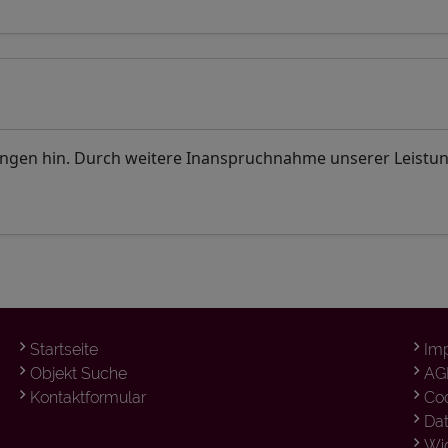
ungen hin. Durch weitere Inanspruchnahme unserer Leistu
Startseite
Im
Objekt Suche
AG
Kontaktformular
Co
Da
Wid