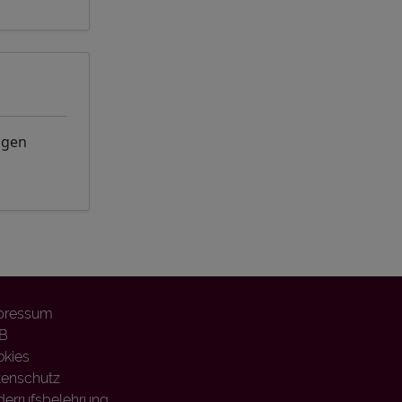
ngen
pressum
B
okies
tenschutz
errufsbelehrung