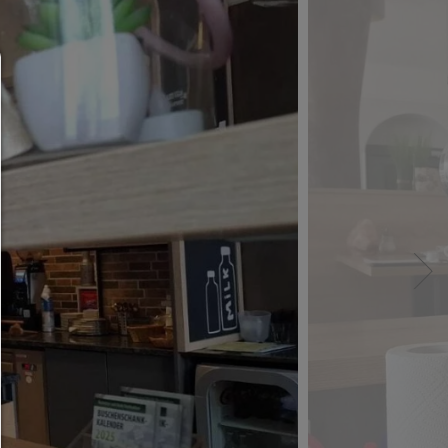
Consent Manager
HILFE
Um fortfahren zu können,müssen Sie eine Cook
Auswahl treffen. Nachfolgend erhalten Sie ein
Erläuterung der verschiedenen Optionen und ih
Bedeutung.
Alles zulassen:
Jedes Cookie wie z.B. Tracking- und Analytische-Co
sowie Drittanbieter-Inhalte.
Auswahl erlauben:
Es werden nur Drittanbieter-Inhalte oder die Coo
Arten zugelassen die Sie in den Checkboxen ange