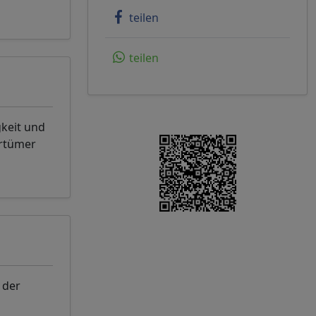
teilen
teilen
gkeit und
rrtümer
 der