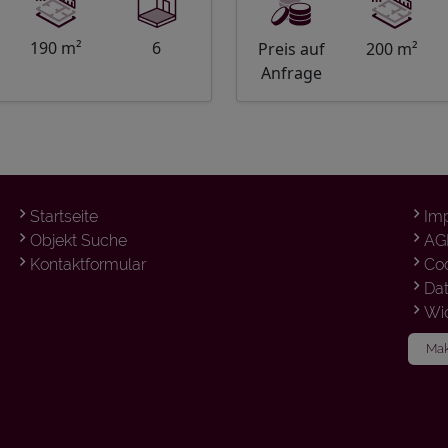
Investment - Chance
190 m²
6
Preis auf
200 m²
Anfrage
Startseite
Im
Objekt Suche
AG
Kontaktformular
Co
Da
Wid
Mak