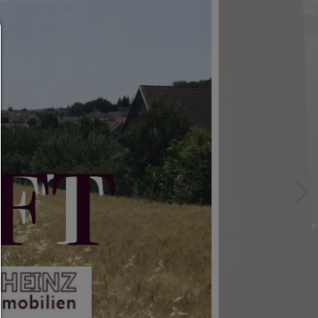
Consent Manager
HILFE
Um fortfahren zu können,müssen Sie eine Cook
Auswahl treffen. Nachfolgend erhalten Sie ein
Erläuterung der verschiedenen Optionen und ih
Bedeutung.
Alles zulassen:
Jedes Cookie wie z.B. Tracking- und Analytische-Co
sowie Drittanbieter-Inhalte.
Auswahl erlauben:
Es werden nur Drittanbieter-Inhalte oder die Coo
Arten zugelassen die Sie in den Checkboxen ange
haben.