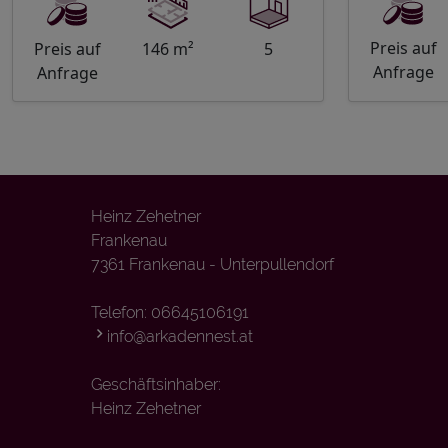
Preis auf
Preis auf
146 m²
5
Anfrage
Anfrage
Heinz Zehetner
Frankenau
7361 Frankenau - Unterpullendorf
Telefon:
06645106191
info@arkadennest.at
Geschäftsinhaber:
Heinz Zehetner