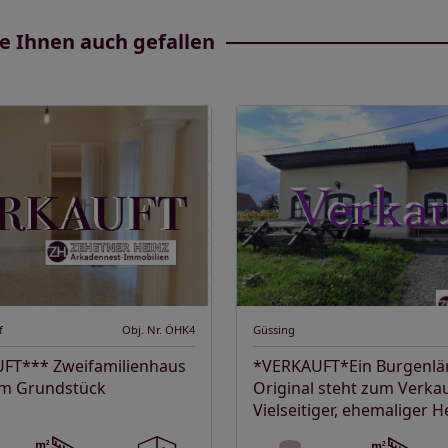
e Ihnen auch gefallen
f
Obj. Nr. ÖHK4
Güssing
FT*** Zweifamilienhaus
*VERKAUFT*Ein Burgenlä
em Grundstück
Original steht zum Verkau
Vielseitiger, ehemaliger H
Traumlage Familien – Frei