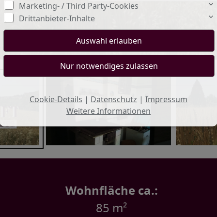
Marketing- / Third Party-Cookies
Drittanbieter-Inhalte
Cookie-Details
|
Datenschutz
|
Impressum
Weitere Informationen
Wohnfläche ca.:
85 m²