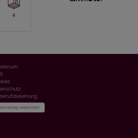
4
pressum
B
okies
tenschutz
errufsbelehrung
lervertrag widerrufen