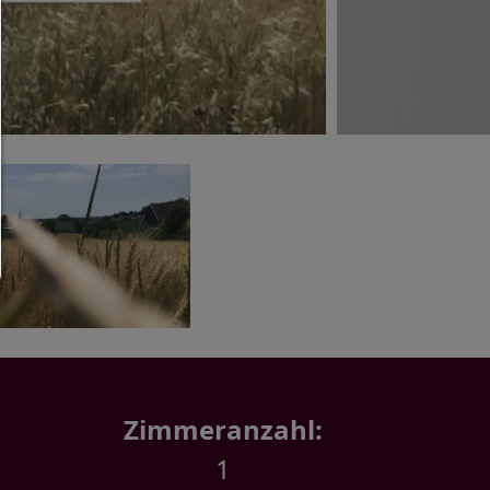
Nur notwendiges zulassen:
Es werden nur die technisch notwendigen Cook
zugelassen und keine Drittanbieter-Inhalte.
Sie können Ihre Cookie-Einstellung jederzeit hier ä
Cookie-Details
|
Datenschutz
|
Impressum
zurück
Zimmeranzahl:
1