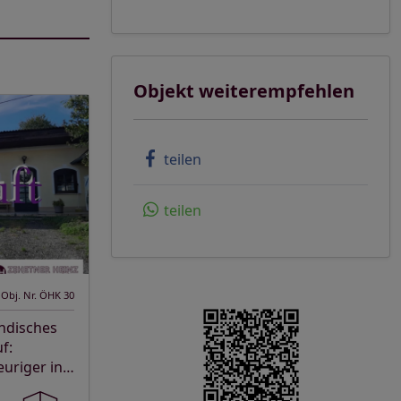
Objekt weiterempfehlen
teilen
teilen
Obj. Nr. ÖHK 30
ndisches
f:
euriger in
zeit oder